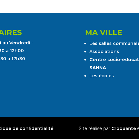
AIRES
MA VILLE
 au Vendredi :
Les salles communal
30 à 12h00
Associations
h30 à 17h30
Centre socio-éducat
SANNA
Les écoles
tique de confidentialité
Site réalisé par
Croquante
e