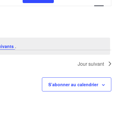
vues
Évènement
uivants
.
Jour suivant
S’abonner au calendrier