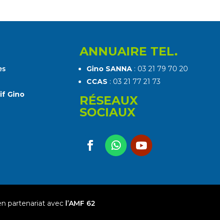
ANNUAIRE TEL.
es
Gino SANNA
: 03 21 79 70 20
CCAS
: 03 21 77 21 73
if Gino
RÉSEAUX
SOCIAUX
n partenariat avec
l’AMF 62