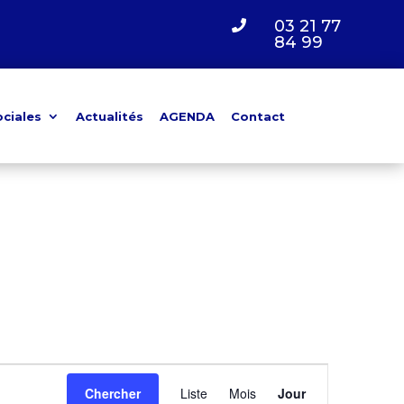
03 21 77

84 99
ociales
Actualités
AGENDA
Contact
Navigation
de
Chercher
Liste
Mois
Jour