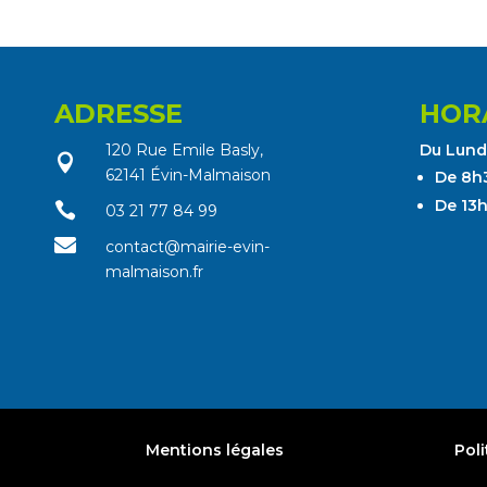
ADRESSE
HOR
120 Rue Emile Basly,
Du Lundi

62141 Évin-Malmaison
De 8h
De 13

03 21 77 84 99

contact@mairie-evin-
malmaison.fr
Mentions légales
Poli