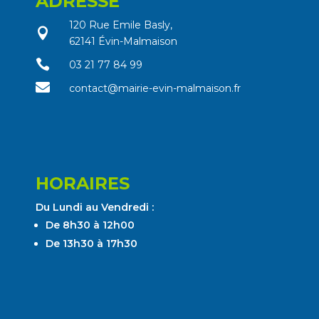
ADRESSE
120 Rue Emile Basly,

62141 Évin-Malmaison

03 21 77 84 99

contact@mairie-evin-malmaison.fr
HORAIRES
Du Lundi au Vendredi :
De 8h30 à 12h00
De 13h30 à 17h30