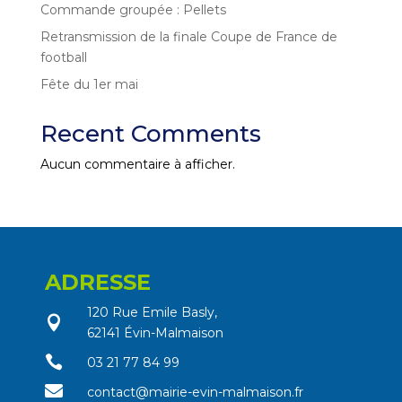
Commande groupée : Pellets
Retransmission de la finale Coupe de France de
football
Fête du 1er mai
Recent Comments
Aucun commentaire à afficher.
ADRESSE
120 Rue Emile Basly,

62141 Évin-Malmaison

03 21 77 84 99

contact@mairie-evin-malmaison.fr