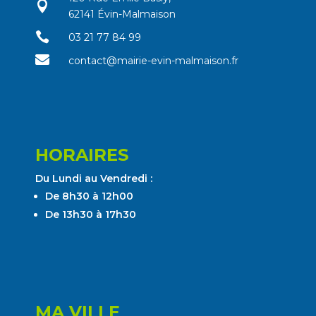

62141 Évin-Malmaison

03 21 77 84 99

contact@mairie-evin-malmaison.fr
HORAIRES
Du Lundi au Vendredi :
De 8h30 à 12h00
De 13h30 à 17h30
MA VILLE