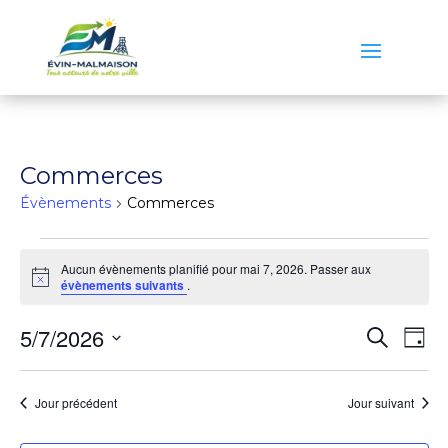
Commerces
Évènements
Commerces
Évènements
Aucun évènements planifié pour mai 7, 2026. Passer aux
for
Notice
évènements suivants
.
mai
7,
Reche
Na
5/7/2026
Recherch
Jour
2026
de
et
Sélectionnez
vu
naviga
une
Év
Jour précédent
Jour suivant
de
date.
vues