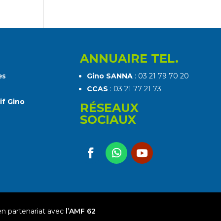
ANNUAIRE TEL.
es
Gino SANNA
: 03 21 79 70 20
CCAS
: 03 21 77 21 73
if Gino
RÉSEAUX
SOCIAUX
n partenariat avec
l’AMF 62