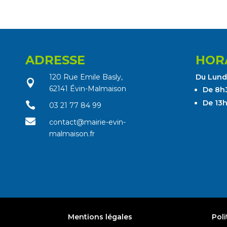
ADRESSE
HOR
120 Rue Emile Basly,
Du Lundi

62141 Évin-Malmaison
De 8h
De 13

03 21 77 84 99

contact@mairie-evin-
malmaison.fr
Mentions légales
Poli