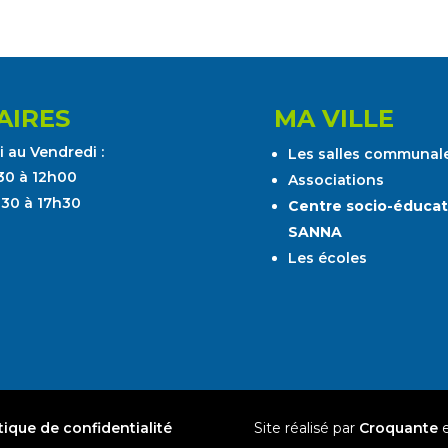
AIRES
MA VILLE
 au Vendredi :
Les salles communal
30 à 12h00
Associations
h30 à 17h30
Centre socio-éducat
SANNA
Les écoles
tique de confidentialité
Site réalisé par
Croquante
e