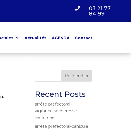
03 21 77

84 99
ociales
Actualités
AGENDA
Contact
Rechercher
Recent Posts
...
arrêté préfectoral –
vigilance sécheresse
renforcée
arrêté préfectoral-canicule