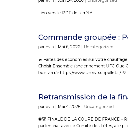
par
evin
|
Juin 24, 2026
|
Uncategorized
Lien vers le PDF de l'arrêté...
Commande groupée : Pe
par
evin
|
Mai 6, 2026
|
Uncategorized
🔥 Faites des économies sur votre chauffage a
Choisir Ensemble (anciennement UFC-Que Cho
bois via 👉 https://www.choisirsonpellet.fr/ 💡 L
Retransmission de la fi
par
evin
|
Mai 4, 2026
|
Uncategorized
⚽🏆 FINALE DE LA COUPE DE FRANCE – RE
partenariat avec le Comité des Fêtes, a le p