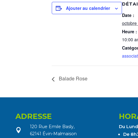
DÉTA
Ajouter au calendrier
Date :
octobre
Heure :
10:00 a
Catégo
associat
Balade Rose
ADRESSE
HOR
120 Rue Emile Basly,
Du Lundi

62141 Évin-Malmaison
De 8h