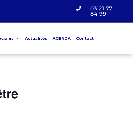
03 21 77

84 99
ociales
Actualités
AGENDA
Contact
être