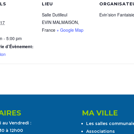
ILS
LIEU
ORGANISATE
Salle Dutilleul
Evin’sion Fantaisi
EVIN MALMAISON
,
 17
France
+ Google Map
m - 5:00 pm
rie d’Évènement:
ion
AIRES
MA VILLE
 au Vendredi :
Les salles communal
30 à 12h00
Associations