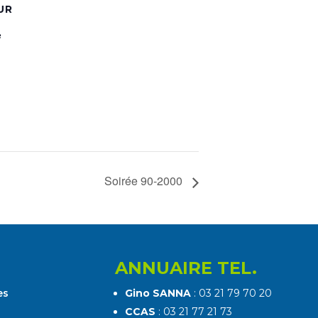
UR
e
Soirée 90-2000
ANNUAIRE TEL.
es
Gino SANNA
: 03 21 79 70 20
CCAS
: 03 21 77 21 73