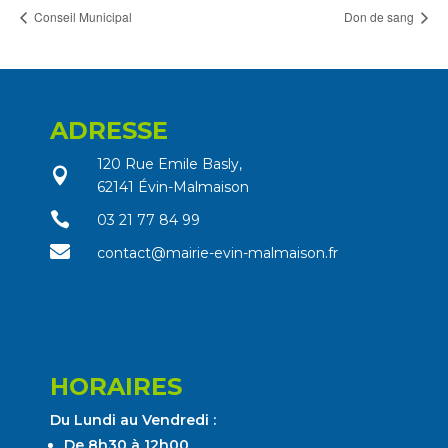
Conseil Municipal
Don de sang
ADRESSE
120 Rue Emile Basly,

62141 Évin-Malmaison

03 21 77 84 99

contact@mairie-evin-malmaison.fr
HORAIRES
Du Lundi au Vendredi :
De 8h30 à 12h00