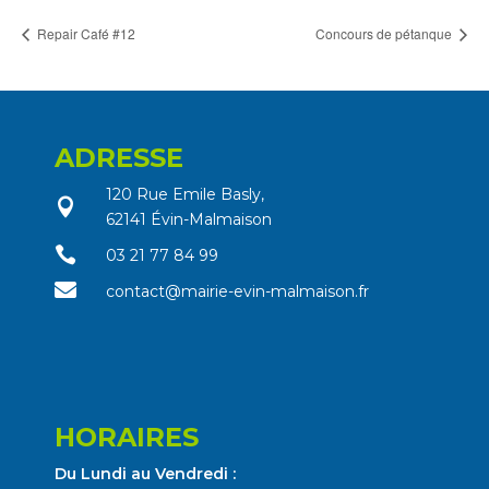
Repair Café #12
Concours de pétanque
ADRESSE
120 Rue Emile Basly,

62141 Évin-Malmaison

03 21 77 84 99

contact@mairie-evin-malmaison.fr
HORAIRES
Du Lundi au Vendredi :