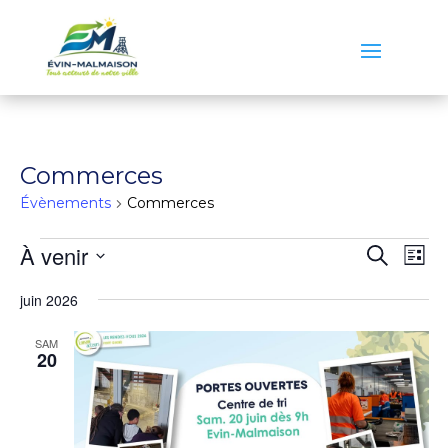
Commerces
Évènements
Commerces
Évènements
Reche
Na
À venir
Recherch
Liste
de
et
Sélectionnez
vu
naviga
juin 2026
une
Év
de
date.
SAM
vues
20
Évène