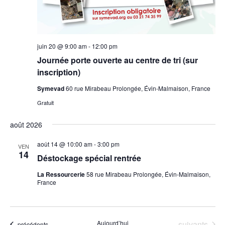
juin 20 @ 9:00 am
-
12:00 pm
Journée porte ouverte au centre de tri (sur
inscription)
Symevad
60 rue Mirabeau Prolongée, Évin-Malmaison, France
Gratuit
août 2026
août 14 @ 10:00 am
-
3:00 pm
VEN
14
Déstockage spécial rentrée
La Ressourcerie
58 rue Mirabeau Prolongée, Évin-Malmaison,
France
Évènements
Aujourd’hui
suivants
Évènements
précédents