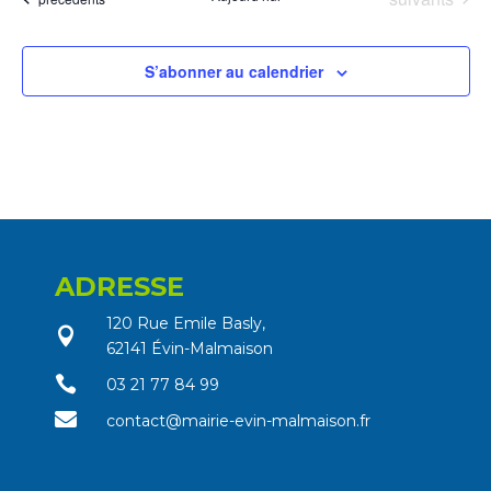
S’abonner au calendrier
ADRESSE
120 Rue Emile Basly,

62141 Évin-Malmaison

03 21 77 84 99

contact@mairie-evin-malmaison.fr